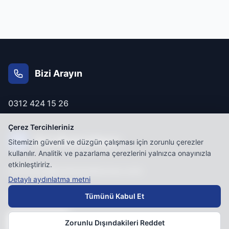
Bizi Arayın
0312 424 15 26
Çerez Tercihleriniz
Bize Mesaj Yollayın
Sitemizin güvenli ve düzgün çalışması için zorunlu çerezler
kullanılır. Analitik ve pazarlama çerezlerini yalnızca onayınızla
etkinleştiririz.
erolhukuk@erolhukukburosu.com
Detaylı aydınlatma metni
Tümünü Kabul Et
KVKK
Zorunlu Dışındakileri Reddet
Çerez Tercihleri