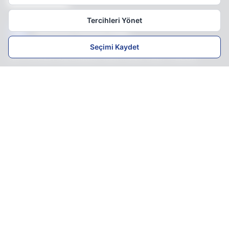
Tercihleri Yönet
Ofisimizi Ziyaret Edin
Seçimi Kaydet
1071 PLAZA KIZILIRMAK MAH.1443 CAD. A BLOK
KAT:27 NO:25/ 173-174-175 ÇUKURAMBAR
ÇANKAYA/ANKARA
Haritada Görün
Anasayfa
Hakkımızda
İletişim
©
2026
Erol Hukuk Bürosu. Tüm hakları saklıdır.